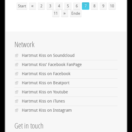
«
Start
2
3
4
5
6
7
8
9
10
»
11
Ende
Network
Hartmut Kiss on Soundcloud
Hartmut Kiss' Facebook FanPage
Hartmut Kiss on Facebook
Hartmut Kiss on Beatport
Hartmut Kiss on Youtube
Hartmut Kiss on iTunes
Hartmut Kiss on Instagram
Get in touch