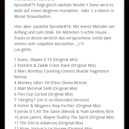
Episode#75 folgt gleich nächste Woche !! Dann wird es
wohl auf einen längeren monatlich.. oder 2 a 60min in
Monat hinauslaufen..
Hier aber zunächst Episode#74. Mit vieeel Melodei am
Anfang und zum Ende. Im Mittelteil 5 echte House -
Tracks in denen wirklich das versprochene steckt (wie
immer sehr subjektiv betrachtet..;,) !!!
Los gehts..
1 Evans, Shawni 0.19 (Original Mix)
2 Kotelett & Zadak Crave Dave (Original Mix)
3 Marc Romboy Counting Comets (Ruede Hagelstein
Remix)
4 Monkey Safari On (Paco Osuna Remix)
5 Matt Minimal 5AM (Original Mix)
6 Flex Cop Cursed (Original Mix)
7 19eighty7 Get It on (Extended Version)
8 Holter & Mogyoro Step Further (Original Mix)
9 Joeski It's All The Same (Mendo & Yvan Genkins Rmx
10 Jesse James, Wayne Dudley The Spirit (Original Mix)
11 The Florist Albatross (Original Mix)
12 Bijan, Virtual V Le Voyage (Original Mix)