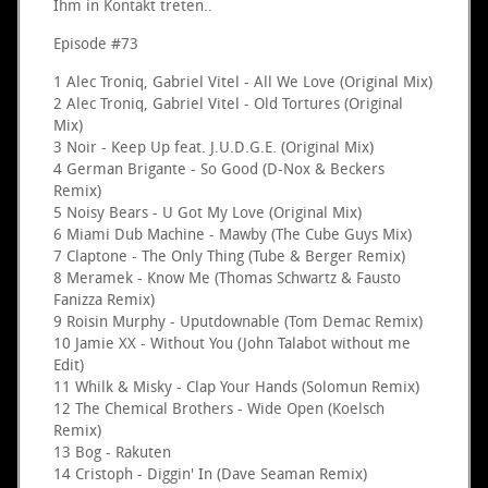
Ihm in Kontakt treten..
Episode
#73
1 Alec Troniq, Gabriel Vitel - All We Love (Original Mix)
2 Alec Troniq, Gabriel Vitel - Old Tortures (Original
Mix)
3 Noir - Keep Up feat. J.U.D.G.E. (Original Mix)
4 German Brigante - So Good (D-Nox & Beckers
Remix)
5 Noisy Bears - U Got My Love (Original Mix)
6 Miami Dub Machine - Mawby (The Cube Guys Mix)
7 Claptone - The Only Thing (Tube & Berger Remix)
8 Meramek - Know Me (Thomas Schwartz & Fausto
Fanizza Remix)
9 Roisin Murphy - Uputdownable (Tom Demac Remix)
10 Jamie XX - Without You (John Talabot without me
Edit)
11 Whilk & Misky - Clap Your Hands (Solomun Remix)
12 The Chemical Brothers - Wide Open (Koelsch
Remix)
13 Bog - Rakuten
14 Cristoph - Diggin' In (Dave Seaman Remix)