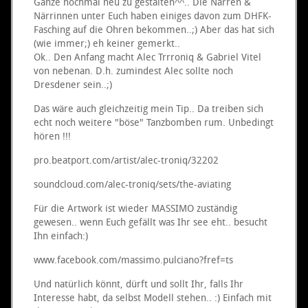
Ganze nochmal neu zu gestalten^^.. Die Narren &
Närrinnen unter Euch haben einiges davon zum DHFK-
Fasching auf die Ohren bekommen..;) Aber das hat sich
(wie immer;) eh keiner gemerkt..
Ok.. Den Anfang macht Alec Trrroniq & Gabriel Vitel
von nebenan. D.h. zumindest Alec sollte noch
Dresdener sein..;)
Das wäre auch gleichzeitig mein Tip.. Da treiben sich
echt noch weitere "böse" Tanzbomben rum. Unbedingt
hören !!!
pro.beatport.com/artist/alec-troniq/32202
soundcloud.com/alec-troniq/sets/the-aviating
Für die Artwork ist wieder MASSIMO zuständig
gewesen.. wenn Euch gefällt was Ihr see eht.. besucht
Ihn einfach:)
www.facebook.com/massimo.pulciano?fref=ts
Und natürlich könnt, dürft und sollt Ihr, falls Ihr
Interesse habt, da selbst Modell stehen.. :) Einfach mit