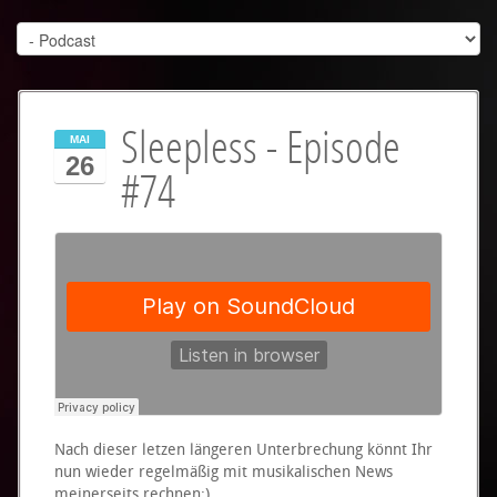
Sleepless - Episode
MAI
26
#74
Nach dieser letzen längeren Unterbrechung könnt Ihr
nun wieder regelmäßig mit musikalischen News
meinerseits rechnen:)