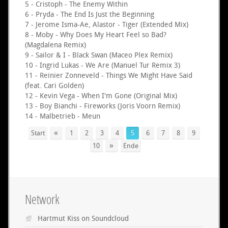
5 - Cristoph - The Enemy Within
6 - Pryda - The End Is Just the Beginning
7 - Jerome Isma-Ae, Alastor - Tiger (Extended Mix)
8 - Moby - Why Does My Heart Feel so Bad?
(Magdalena Remix)
9 - Sailor & I - Black Swan (Maceo Plex Remix)
10 - Ingrid Lukas - We Are (Manuel Tur Remix 3)
11 - Reinier Zonneveld - Things We Might Have Said
(feat. Cari Golden)
12 - Kevin Vega - When I'm Gone (Original Mix)
13 - Boy Bianchi - Fireworks (Joris Voorn Remix)
14 - Malbetrieb - Meun
«
Start
1
2
3
4
5
6
7
8
9
»
10
Ende
Network
Hartmut Kiss on Soundcloud