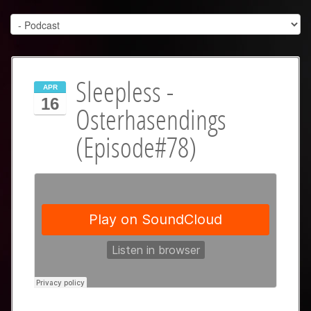
Sleepless -
APR
16
Osterhasendings
(Episode#78)